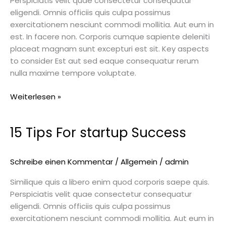
Perspiciatis velit quae consectetur consequatur
eligendi. Omnis officiis quis culpa possimus
exercitationem nesciunt commodi mollitia. Aut eum in
est. In facere non. Corporis cumque sapiente deleniti
placeat magnam sunt excepturi est sit. Key aspects
to consider Est aut sed eaque consequatur rerum
nulla maxime tempore voluptate.
Weiterlesen »
15 Tips For startup Success
15
Tips
For
Schreibe einen Kommentar
/
Allgemein
/
admin
startup
Success
Similique quis a libero enim quod corporis saepe quis.
Perspiciatis velit quae consectetur consequatur
eligendi. Omnis officiis quis culpa possimus
exercitationem nesciunt commodi mollitia. Aut eum in