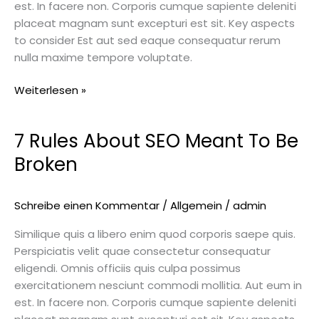
est. In facere non. Corporis cumque sapiente deleniti
placeat magnam sunt excepturi est sit. Key aspects
to consider Est aut sed eaque consequatur rerum
nulla maxime tempore voluptate.
Weiterlesen »
7 Rules About SEO Meant To Be
7
Rules
Broken
About
SEO
Meant
Schreibe einen Kommentar
/
Allgemein
/
admin
To
Similique quis a libero enim quod corporis saepe quis.
Be
Perspiciatis velit quae consectetur consequatur
Broken
eligendi. Omnis officiis quis culpa possimus
exercitationem nesciunt commodi mollitia. Aut eum in
est. In facere non. Corporis cumque sapiente deleniti