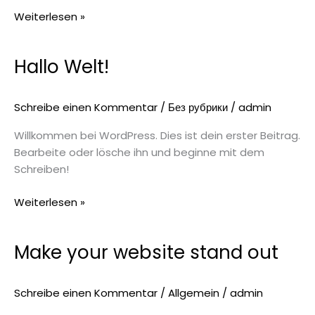
Weiterlesen »
Hallo Welt!
Hallo
Welt!
Schreibe einen Kommentar
/
Без рубрики
/
admin
Willkommen bei WordPress. Dies ist dein erster Beitrag.
Bearbeite oder lösche ihn und beginne mit dem
Schreiben!
Weiterlesen »
Make your website stand out
Make
your
website
Schreibe einen Kommentar
/
Allgemein
/
admin
stand