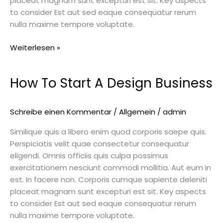
placeat magnam sunt excepturi est sit. Key aspects
to consider Est aut sed eaque consequatur rerum
nulla maxime tempore voluptate.
Weiterlesen »
How To Start A Design Business
How
To
Start
Schreibe einen Kommentar
/
Allgemein
/
admin
A
Design
Similique quis a libero enim quod corporis saepe quis.
Business
Perspiciatis velit quae consectetur consequatur
eligendi. Omnis officiis quis culpa possimus
exercitationem nesciunt commodi mollitia. Aut eum in
est. In facere non. Corporis cumque sapiente deleniti
placeat magnam sunt excepturi est sit. Key aspects
to consider Est aut sed eaque consequatur rerum
nulla maxime tempore voluptate.