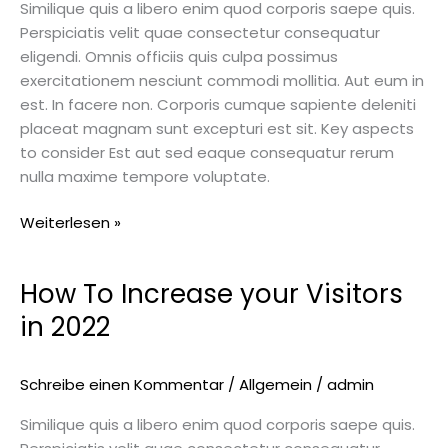
out
Similique quis a libero enim quod corporis saepe quis.
Perspiciatis velit quae consectetur consequatur
eligendi. Omnis officiis quis culpa possimus
exercitationem nesciunt commodi mollitia. Aut eum in
est. In facere non. Corporis cumque sapiente deleniti
placeat magnam sunt excepturi est sit. Key aspects
to consider Est aut sed eaque consequatur rerum
nulla maxime tempore voluptate.
Weiterlesen »
How To Increase your Visitors
How
To
in 2022
Increase
your
Visitors
Schreibe einen Kommentar
/
Allgemein
/
admin
in
Similique quis a libero enim quod corporis saepe quis.
2022