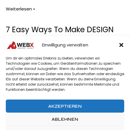
Weiterlesen »
7 Easy Ways To Make DESIGN
7
Easy
Faster
Ways
Einwilligung verwalten
To
Make
Schreibe einen Kommentar
/
Allgemein
/
admin
Um dir ein optimales Erlebnis zu bieten, verwenden wir
DESIGN
Technologien wie Cookies, um Geräteinformationen zu speichern
Similique quis a libero enim quod corporis saepe quis.
und/oder darauf zuzugreifen. Wenn du diesen Technologien
Faster
zustimmst, können wir Daten wie das Surfverhalten oder eindeutige
Perspiciatis velit quae consectetur consequatur
IDs auf dieser Website verarbeiten. Wenn du deine Einwilligung
eligendi. Omnis officiis quis culpa possimus
nicht erteilst oder zurückziehst, können bestimmte Merkmale und
exercitationem nesciunt commodi mollitia. Aut eum in
Funktionen beeinträchtigt werden.
est. In facere non. Corporis cumque sapiente deleniti
placeat magnam sunt excepturi est sit. Key aspects
AKZEPTIEREN
to consider Est aut sed eaque consequatur rerum
nulla maxime tempore voluptate.
ABLEHNEN
Weiterlesen »